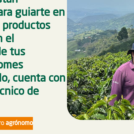
ara guiarte en
e productos
 el
de tus
tomes
lo, cuenta con
écnico de
ero
agrónomo