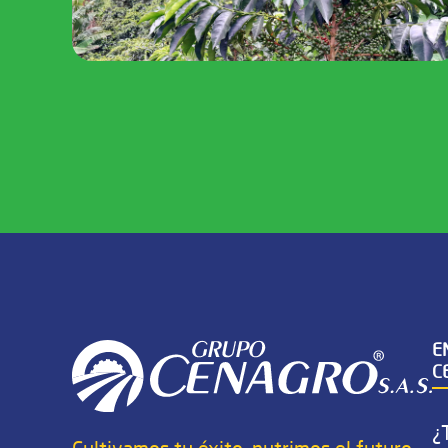
E
C
¿