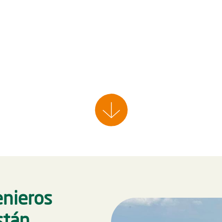
enieros
stán