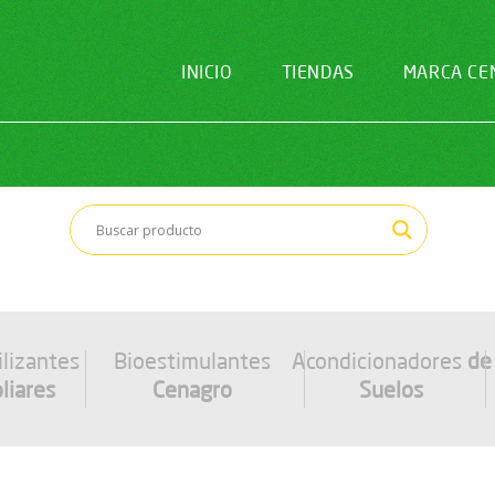
INICIO
TIENDAS
MARCA CE
ilizantes
Bioestimulantes
Acondicionadores
de
liares
Cenagro
Suelos