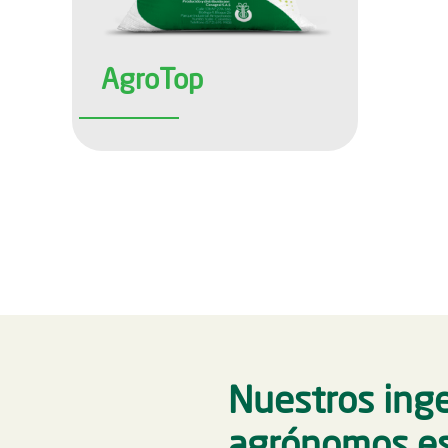
AgroTop
Nuestros ing
agrónomos e