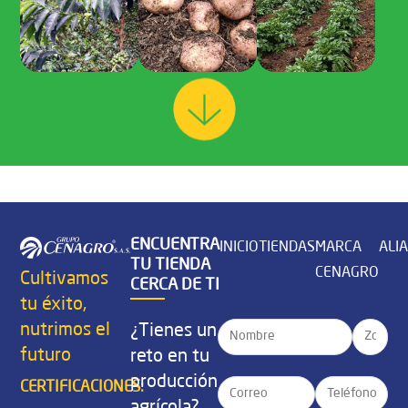
ENCUENTRA
INICIO
TIENDAS
MARCA
ALI
TU TIENDA
CENAGRO
Cultivamos
CERCA DE TI
tu éxito,
nutrimos el
¿Tienes un
futuro
reto en tu
producción
CERTIFICACIONES:
agrícola?