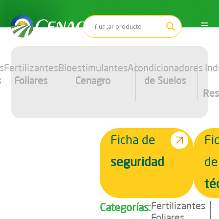
Saltar
al
contenido
s
Fertilizantes
Bioestimulantes
Acondicionadores
Ind
s
Foliares
Cenagro
de Suelos
Res
Ficha de
Fi
seguridad
de
té
Fertilizantes
Categorías:
Foliares