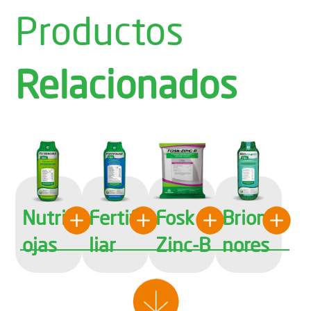
Productos
Relacionados
Nutrih
Fertifo
Fosk
Briome
ojas
liar
Zinc-B
nores