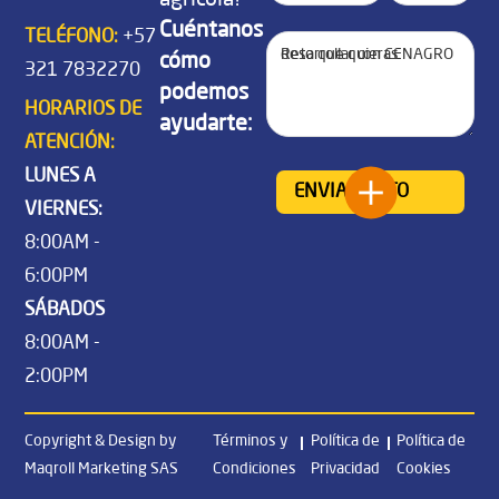
Cuéntanos
TELÉFONO:
+57
cómo
321 7832270
podemos
HORARIOS DE
ayudarte:
ATENCIÓN:
LUNES A
VIERNES:
8:00AM -
6:00PM
SÁBADOS
8:00AM -
2:00PM
Copyright & Design by
Términos y
Política de
Política de
Maqroll Marketing SAS
Condiciones
Privacidad
Cookies