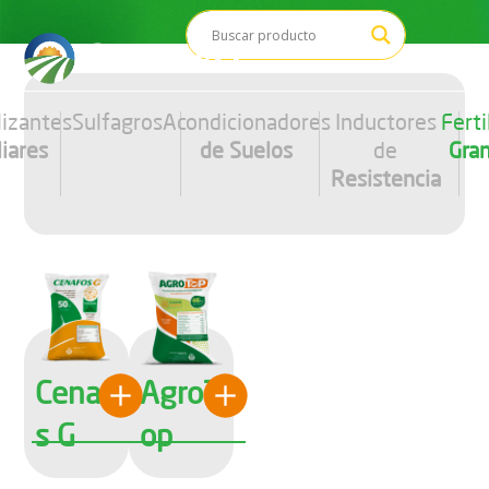
Saltar
al
contenido
lizantes
Sulfagros
Acondicionadores
Inductores
Ferti
liares
de Suelos
de
Gra
Resistencia
Cenafo
AgroT
s G
op