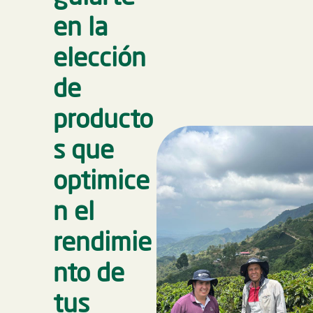
en la
elección
de
producto
s que
optimice
n el
rendimie
nto de
tus