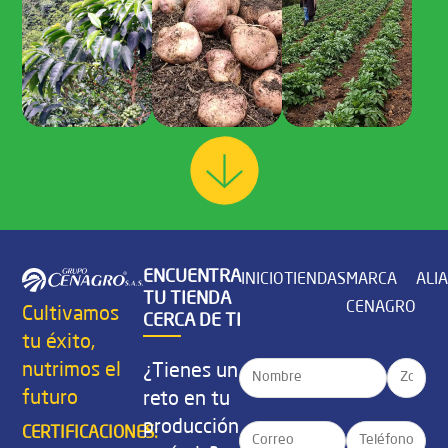
ENCUENTRA
INICIO
TIENDAS
MARCA
ALI
TU TIENDA
CENAGRO
Cultivamos
CERCA DE TI
tu éxito,
nutrimos el
¿Tienes un
futuro
reto en tu
producción
CERTIFICACIONES: