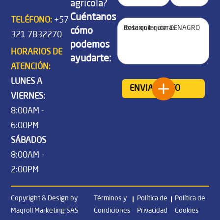
agrícola?
Cuéntanos
TELÉFONO:
+57
cómo
321 7832270
podemos
HORARIOS DE
ayudarte:
ATENCIÓN:
LUNES A
VIERNES:
8:00AM -
6:00PM
SÁBADOS
8:00AM -
2:00PM
Copyright & Design by
Términos y
Política de
Política de
Maqroll Marketing SAS
Condiciones
Privacidad
Cookies